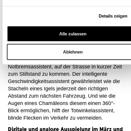
Gepard, Igel und Chamäleon: Jedes dieser Tiere
verfügt über spezielle Fähigkeiten, die ihr
Details zeigen
Überleben sichern. Genauso unterstützen
verschiedene Fahrerassistenzsysteme
Autofahrerinnen und Autofahrer dabei, sicher im
Alle zulassen
Verkehr unterwegs zu sein.
Wie ein Gepard, der auf Beutejagd innerhalb von
Ablehnen
wenigen Metern stoppen kann, ermöglicht der
Notbremsassistent, auf der Strasse in kurzer Zeit
zum Stillstand zu kommen. Der intelligente
Geschwindigkeitsassistent gewährleistet wie die
Stacheln eines Igels jederzeit den richtigen
Abstand zum nächsten Fahrzeug. Und wie die
Augen eines Chamäleons diesem einen 360°-
Blick ermöglichen, hilft der Totwinkelassistent,
blinde Flecken im Verkehr zu vermeiden.
Digitale und analoge Ausspielung im März und