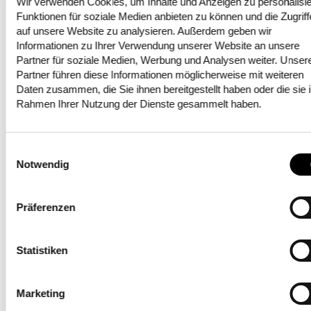
Wir verwenden Cookies, um Inhalte und Anzeigen zu personalisie
Funktionen für soziale Medien anbieten zu können und die Zugriff
Sie können viel und doch kennen nur wenige
auf unsere Website zu analysieren. Außerdem geben wir
Informationen zu Ihrer Verwendung unserer Website an unsere
Menschen ihre ganze Power:
Partner für soziale Medien, Werbung und Analysen weiter. Unser
Fahrerassistenzsysteme, die in unseren Autos
Partner führen diese Informationen möglicherweise mit weiteren
verbaut sind. Diese technischen
Daten zusammen, die Sie ihnen bereitgestellt haben oder die sie 
Errungenschaften leisten einen wesentlichen
Rahmen Ihrer Nutzung der Dienste gesammelt haben.
Beitrag dazu, Unfälle auf den Strassen zu
vermeiden. Umso wichtige ist es deshalb, den
Einwilligungsauswahl
Autofahrerinnen und Autofahrern den Nutzen
Notwendig
dieser lebensrettenden Systeme zu erläutern und
sie für den korrekten Umgang mit ihnen zu
sensibilisieren. Die von der
Präferenzen
Kommunikationsagentur CRK konzipierte und
umgesetzte Kampagne visualisiert die Leistung
Statistiken
von Fahrerassistenzsystemen durch eine
Analogie mit der Tierwelt.
Marketing
Tierisch starke Fahrerassistenzsysteme