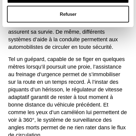
Des systèmes d’aide à la conduite d’une
efficacité féroce
Refuser
Guépard, hérisson et caméléon : chacun de ces
animaux dispose d’aptitudes spéciales qui
assurent sa survie. De même, différents
systèmes d’aide à la conduite permettent aux
automobilistes de circuler en toute sécurité.
Tel un guépard, capable de se figer en quelques
mètres lorsqu’il poursuit une proie, l’assistance
au freinage d’urgence permet de s’immobiliser
sur la route en un temps record. À l’instar des
piquants d’un hérisson, le régulateur de vitesse
adaptatif garantit de rester à tout moment à
bonne distance du véhicule précédent. Et
comme les yeux d’un caméléon lui permettent de
voir à 360°, le système de surveillance des
angles morts permet de ne rien rater dans le flux
de circulation.