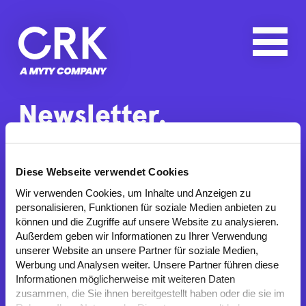
Newsletter.
Diese Webseite verwendet Cookies
Der schnellste Weg, um über CRK auf dem
Laufenden zu bleiben. Mit den CRK News
Wir verwenden Cookies, um Inhalte und Anzeigen zu
personalisieren, Funktionen für soziale Medien anbieten zu
erhalten Sie spannende Infos zu den Projekten
können und die Zugriffe auf unsere Website zu analysieren.
und Einblicke in unsere Arbeitswelt.
Außerdem geben wir Informationen zu Ihrer Verwendung
unserer Website an unsere Partner für soziale Medien,
Werbung und Analysen weiter. Unsere Partner führen diese
Informationen möglicherweise mit weiteren Daten
zusammen, die Sie ihnen bereitgestellt haben oder die sie im