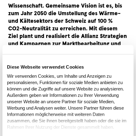
Wissenschaft. Gemeinsame Vision ist es, bis
zum Jahr 2050 die Umstellung des Wärme-
und Kältesektors der Schweiz auf 100 %
CO2-Neutralität zu erreichen. Mit diesem
Ziel plant und realisiert die Allianz Strategien
und Kampagnen zur Marktbearbeitung und
Promotion erneuerbarer Wärme- und
Kältetechnologien.
Diese Webseite verwendet Cookies
CRK ist Initiator, Stratege und Umsetzer zugleich
Wir verwenden Cookies, um Inhalte und Anzeigen zu
und führt das Projekt seit 2017.
personalisieren, Funktionen für soziale Medien anbieten zu
Kunde
können und die Zugriffe auf unsere Website zu analysieren.
Außerdem geben wir Informationen zu Ihrer Verwendung
Wärme Initiative Schweiz
unserer Website an unsere Partner für soziale Medien,
Werbung und Analysen weiter. Unsere Partner führen diese
Leistungen/Services
Informationen möglicherweise mit weiteren Daten
Public Affairs, Branding
zusammen, die Sie ihnen bereitgestellt haben oder die sie im
Rahmen Ihrer Nutzung der Dienste gesammelt haben.