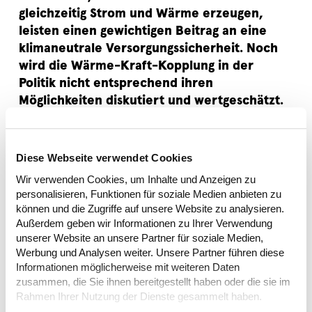
gleichzeitig Strom und Wärme erzeugen,
leisten einen gewichtigen Beitrag an eine
klimaneutrale Versorgungssicherheit. Noch
wird die Wärme-Kraft-Kopplung in der
Politik nicht entsprechend ihren
Möglichkeiten diskutiert und wertgeschätzt.
CRK unterstützt den Fachverband dabei, dies zu
ändern. Im Kontext der laufenden Debatte um
Diese Webseite verwendet Cookies
Versorgungssicherheit und die Bedeutung der
Energieeffizienz sorgt CRK dafür, dass das
Wir verwenden Cookies, um Inhalte und Anzeigen zu
personalisieren, Funktionen für soziale Medien anbieten zu
Konzept dezentraler WKK-Anlagen in Politik und
können und die Zugriffe auf unsere Website zu analysieren.
Öffentlichkeit engagiert diskutiert und gewürdigt
Außerdem geben wir Informationen zu Ihrer Verwendung
wird. Auch sollen passende
unserer Website an unsere Partner für soziale Medien,
Rahmenbedingungen geschaffen werden, die
Werbung und Analysen weiter. Unsere Partner führen diese
den Aufbau einer solchen Anlage-Infrastruktur
Informationen möglicherweise mit weiteren Daten
zusammen, die Sie ihnen bereitgestellt haben oder die sie im
unterstützen können. Dazu konzipiert CRK
Rahmen Ihrer Nutzung der Dienste gesammelt haben.
passende Massnahmen und Instrumente, die die