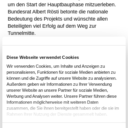
um den Start der Hauptbauphase mitzuerleben.
Bundesrat Albert Rösti betonte die nationale
Bedeutung des Projekts und wünschte allen
Beteiligten viel Erfolg auf dem Weg zur
Tunnelmitte.
Bilder von
David Schweizer
, Nicola
Demaldi und
Valentin Luthiger
.
Diese Webseite verwendet Cookies
Kunde
Wir verwenden Cookies, um Inhalte und Anzeigen zu
Bundesamt für Strassen ASTRA
personalisieren, Funktionen für soziale Medien anbieten zu
können und die Zugriffe auf unsere Website zu analysieren.
Leistungen/Services
Außerdem geben wir Informationen zu Ihrer Verwendung
PR, Live Marketing, Events, Social Media, Web,
unserer Website an unsere Partner für soziale Medien,
Corporate Publishing
Werbung und Analysen weiter. Unsere Partner führen diese
Informationen möglicherweise mit weiteren Daten
zusammen, die Sie ihnen bereitgestellt haben oder die sie im
Rahmen Ihrer Nutzung der Dienste gesammelt haben.