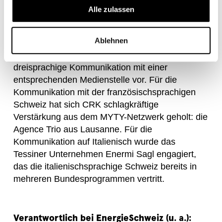
Agentur auch Marketingmassnahmen im
Alle zulassen
Rahmen von «EnergieSchweiz für Private» um.
Ablehnen
In drei Sprachen gut beraten
Das Kommunikationskonzept von CRK sieht eine
dreisprachige Kommunikation mit einer
entsprechenden Medienstelle vor. Für die
Kommunikation mit der französischsprachigen
Schweiz hat sich CRK schlagkräftige
Verstärkung aus dem MYTY-Netzwerk geholt: die
Agence Trio aus Lausanne. Für die
Kommunikation auf Italienisch wurde das
Tessiner Unternehmen Enermi Sagl engagiert,
das die italienischsprachige Schweiz bereits in
mehreren Bundesprogrammen vertritt.
Verantwortlich bei EnergieSchweiz (u. a.):