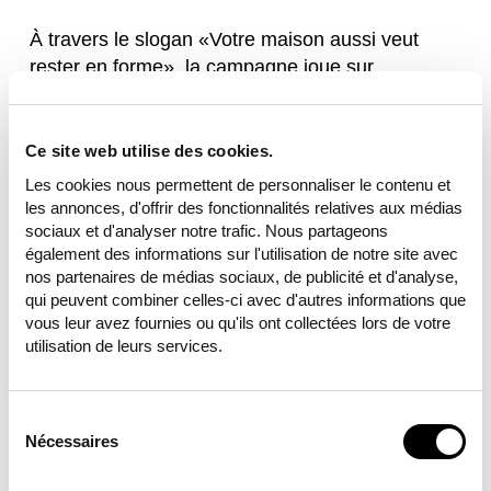
À travers le slogan «Votre maison aussi veut
rester en forme», la campagne joue sur
l’analogie entre l’humain et le bâtiment: en effet,
nous ne sommes pas les seuls à vouloir rester
en forme et à veiller à notre bien-être. Notre
Ce site web utilise des cookies.
maison doit elle aussi être en bon état. La
Les cookies nous permettent de personnaliser le contenu et
campagne décline ce slogan sous deux formes
les annonces, d'offrir des fonctionnalités relatives aux médias
pour les différents modules de la rénovation
sociaux et d'analyser notre trafic. Nous partageons
également des informations sur l'utilisation de notre site avec
énergétique: le visuel «sport» crée un lien avec
nos partenaires de médias sociaux, de publicité et d'analyse,
sa propre forme physique, tandis que le visuel
qui peuvent combiner celles-ci avec d'autres informations que
«décontraction» exprime avec le même message
vous leur avez fournies ou qu'ils ont collectées lors de votre
le sentiment de bien-être lorsque tout fonctionne
utilisation de leurs services.
correctement.
À l’occasion du printemps, la première vague de
Sélection
communication met l’accent sur le module
du
Nécessaires
consentement
Énergie solaire avec le message «Votre maison