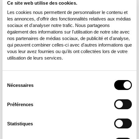
Ce site web utilise des cookies.
proximité avec l’industrie et des professeurs
Les cookies nous permettent de personnaliser le contenu et
d’industries partenaires ainsi que des
les annonces, d'offrir des fonctionnalités relatives aux médias
équipements de laboratoire à la pointe de la
sociaux et d'analyser notre trafic. Nous partageons
modernité avec lumière naturelle sont quelques-
également des informations sur l'utilisation de notre site avec
unes des caractéristiques uniques qui distinguent
nos partenaires de médias sociaux, de publicité et d'analyse,
la Haute école des sciences du vivant FHNW.
qui peuvent combiner celles-ci avec d'autres informations que
vous leur avez fournies ou qu'ils ont collectées lors de votre
utilisation de leurs services.
Production cinématographique :
tvision AG
Sélection
Photographie :
Marc Gilgen
du
Nécessaires
consentement
Média :
TWmedia
Préférences
Client
Haute école des sciences du vivant FHNW
Statistiques
Prestations/Services
campagne, création, design