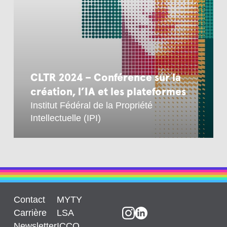
CLTR 2024 – Conférence sur la
création, l’IA et les plateformes
Institut Fédéral de la Propriété
Intellectuelle (IPI)
Contact
MYTY
Carrière
LSA
Newsletter
ICCO